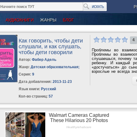
Р
АУДИОКНИГИ
ЖАНРЫ
БЛОГ
Как говорить, чтобы дети
4
слушали, и как слушать,
Проблемы во взаимо
чтобы дети говорили
Проблемы во взаимоо
слушаешься, почему т
Автор:
Фабер Адель
ребенку. И каждый ро
Жанр:
Детская образовательная
;
«достучаться» до сын
взрослые не всегда зн
Серия:
9
КАК понять его? Эта кни
Дата добавления:
2013-11-23
Язык книги:
Русский
Кол-во страниц:
57