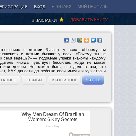
ЕГИСТРАЦИЯ
ВХОД
Я ЧИТАЮ!
МОЙ ПРОФИЛЬ
ДОБАВИТЬ КНИГУ
В ЗАКЛАДКИ
отношениях с детьми бывают у всех. «Почему ты
тношениях с детьми бывают у всех. «Почему ты не
ак себя ведешь?» — подобные упреки знакомы каждому
дитель иногда чувствует бессилие, когда не может
а или дочери. Но, может быть, все дело в том, что
ают, КАК донести до ребенка свои мысли и чув ства и
га...
О КНИГЕ
ОТЗЫВЫ
В ИЗБРАННОЕ
ЧИТАТЬ