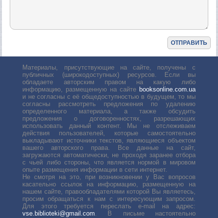
Материалы, присутствующие на сайте, получены с
публичных (широкодоступных) ресурсов. Если вы
обладаете авторским правом на какую либо
информацию, размещенную на сайте
booksonline.com.ua
и не согласны с её общедоступностью в будущем, то мы
согласны рассмотреть предложения по удалению
определенного материала, а также обсудить
предложения о договоренностях, разрешающих
использовать данный контент. Мы не отслеживаем
действия пользователей, которые самостоятельно
выкладывают источники текстов, являющиеся объектом
вашего авторского права. Все данные на сайт,
загружаются автоматически, не проходя заранее отбора
с чьей либо стороны, что является нормой в мировом
опыте размещения информации в сети интернет.
Не смотря на это, при возникновении у Вас вопросов
касательно ссылок на информацию, размещенную на
нашем сайте, правообладателями которой Вы являетесь,
просим обращаться к нам с интересующим запросом.
Для этого требуется переслать е-mail на адрес:
vse.biblioteki@gmail.com
. В письме настоятельно