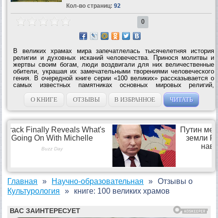
Кол-во страниц:
92
0
В великих храмах мира запечатлелась тысячелетняя история
религии и духовных исканий человечества. Принося молитвы и
жертвы своим богам, люди воздвигали для них величественные
обители, украшая их замечательными творениями человеческого
гения. В очередной книге серии «100 великих» рассказывается о
самых известных памятниках основных мировых религий,
вошедших в сокровищницу мирового искусства: от храма Амона в
Карнаке и Бела в...
О КНИГЕ
ОТЗЫВЫ
В ИЗБРАННОЕ
ЧИТАТЬ
Главная
Научно-образовательная
Отзывы о
Культурология
книге: 100 великих храмов