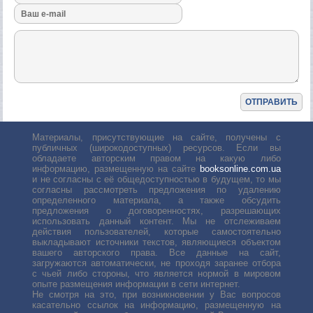
Материалы, присутствующие на сайте, получены с
публичных (широкодоступных) ресурсов. Если вы
обладаете авторским правом на какую либо
информацию, размещенную на сайте
booksonline.com.ua
и не согласны с её общедоступностью в будущем, то мы
согласны рассмотреть предложения по удалению
определенного материала, а также обсудить
предложения о договоренностях, разрешающих
использовать данный контент. Мы не отслеживаем
действия пользователей, которые самостоятельно
выкладывают источники текстов, являющиеся объектом
вашего авторского права. Все данные на сайт,
загружаются автоматически, не проходя заранее отбора
с чьей либо стороны, что является нормой в мировом
опыте размещения информации в сети интернет.
Не смотря на это, при возникновении у Вас вопросов
касательно ссылок на информацию, размещенную на