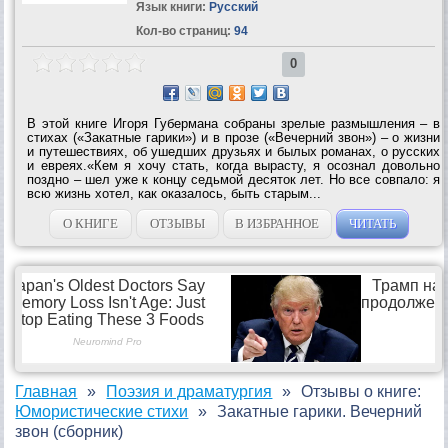
Язык книги:
Русский
Кол-во страниц:
94
0
В этой книге Игоря Губермана собраны зрелые размышления – в
стихах («Закатные гарики») и в прозе («Вечерний звон») – о жизни
и путешествиях, об ушедших друзьях и былых романах, о русских
и евреях.«Кем я хочу стать, когда вырасту, я осознал довольно
поздно – шел уже к концу седьмой десяток лет. Но все совпало: я
всю жизнь хотел, как оказалось, быть старым...
О КНИГЕ
ОТЗЫВЫ
В ИЗБРАННОЕ
ЧИТАТЬ
Главная
Поэзия и драматургия
Отзывы о книге:
Юмористические стихи
Закатные гарики. Вечерний
звон (сборник)