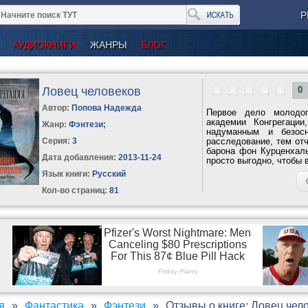
Р
АУДИОКНИГИ
ЖАНРЫ
БЛОГ
Ловец человеков
0
Автор:
Попова Надежда
Первое дело молодог
академии Конгрегации
Жанр:
Фэнтези
;
надуманным и безос
Серия:
3
расследование, тем отч
барона фон Курценхаль
Дата добавления:
2013-11-24
просто выгодно, чтобы 
Язык книги:
Русский
Кол-во страниц:
81
я
Фантастика
Фэнтези
Отзывы о книге: Ловец чел