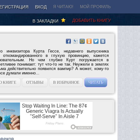
ЕГИСТРАЦИЯ
ВХОД
Я ЧИТАЮ!
МОЙ ПРОФИЛЬ
ДОБАВИТЬ КНИГУ
В ЗАКЛАДКИ
о инквизитора Курта Гессе, недавнего выпускника
, откомандированного в глухую провинцию, кажется
новательным. Но чем глубже Курт погружается в
етливее понимает: тут что-то не так. Неужели в землях
ма действительно появился вампир? А может, кому-то
все думали именно...
О КНИГЕ
ОТЗЫВЫ
В ИЗБРАННОЕ
ЧИТАТЬ
овеков