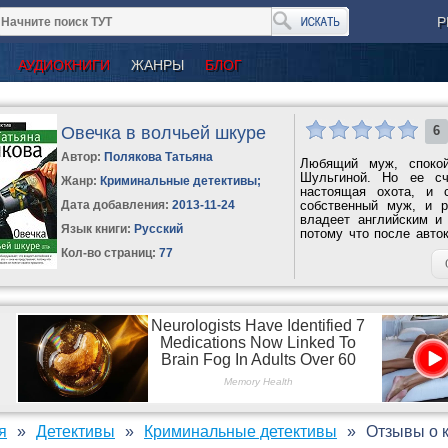
Р
АУДИОКНИГИ
ЖАНРЫ
БЛОГ
Овечка в волчьей шкуре
6
Автор:
Полякова Татьяна
Любящий муж, споко
Шульгиной. Но ее сч
Жанр:
Криминальные детективы
;
настоящая охота, и 
Дата добавления:
2013-11-24
собственный муж, и р
владеет английским и 
Язык книги:
Русский
потому что после авто
же ты,...
Кол-во страниц:
77
я
Детективы
Криминальные детективы
Отзывы о к