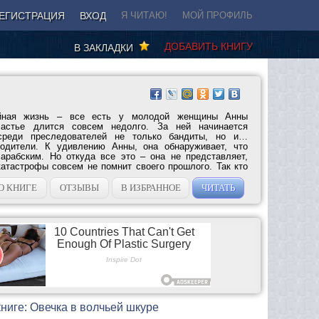
ЕГИСТРАЦИЯ
ВХОД
Я ЧИТАЮ!
МОЙ ПРОФИЛЬ
ДОБАВИТЬ КНИГУ
В ЗАКЛАДКИ
йная жизнь – все есть у молодой женщины Анны
астье длится совсем недолго. За ней начинается
среди преследователей не только бандиты, но и…
одители. К удивлению Анны, она обнаруживает, что
арабским. Но откуда все это – она не представляет,
катастрофы совсем не помнит своего прошлого. Так кто
О КНИГЕ
ОТЗЫВЫ
В ИЗБРАННОЕ
ЧИТАТЬ
ниге: Овечка в волчьей шкуре