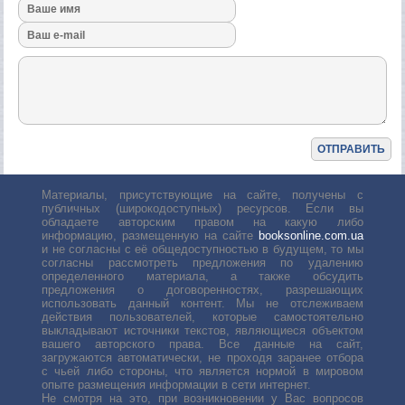
Материалы, присутствующие на сайте, получены с
публичных (широкодоступных) ресурсов. Если вы
обладаете авторским правом на какую либо
информацию, размещенную на сайте
booksonline.com.ua
и не согласны с её общедоступностью в будущем, то мы
согласны рассмотреть предложения по удалению
определенного материала, а также обсудить
предложения о договоренностях, разрешающих
использовать данный контент. Мы не отслеживаем
действия пользователей, которые самостоятельно
выкладывают источники текстов, являющиеся объектом
вашего авторского права. Все данные на сайт,
загружаются автоматически, не проходя заранее отбора
с чьей либо стороны, что является нормой в мировом
опыте размещения информации в сети интернет.
Не смотря на это, при возникновении у Вас вопросов