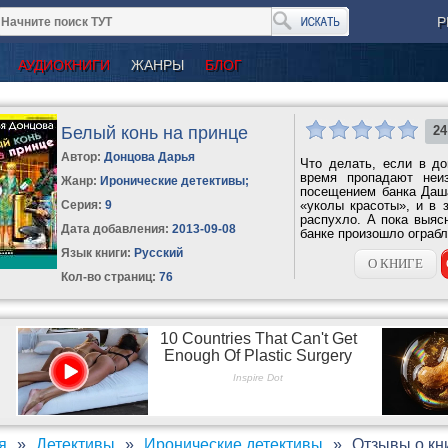
Р
АУДИОКНИГИ
ЖАНРЫ
БЛОГ
Белый конь на принце
24
Автор:
Донцова Дарья
Что делать, если в д
время пропадают неи
Жанр:
Иронические детективы
;
посещением банка Даша
Серия:
9
«уколы красоты», и в 
распухло. А пока выяс
Дата добавления:
2013-09-08
банке произошло ограбл
Язык книги:
Русский
О КНИГЕ
Кол-во страниц:
76
я
Детективы
Иронические детективы
Отзывы о кн