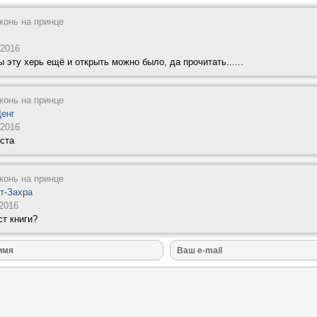
конь на принце
 2016
 эту херь ещё и открыть можно было, да прочитать......
конь на принце
енг
 2016
кста
конь на принце
т-Захра
 2016
ст книги?