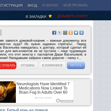
ЕГИСТРАЦИЯ
ВХОД
Я ЧИТАЮ!
МОЙ ПРОФИЛЬ
ДОБАВИТЬ КНИГУ
В ЗАКЛАДКИ
оме завелся домовой-озорник – важные документы все
звестно куда? Их нужно надежно спрятать!.. Перед
 Васильева наведалась к доктору, который сделал ей
зал для вип-клиентов ее не пустили – лицо чудовищно
няли, кто этот монстр с паспортом Даши Васильевой, в
ение! Нападавшие забрали самое дорогое – папку с...
СЛУШАТЬ
ОТЗЫВЫ
В ИЗБРАННОЕ
ЧИТАТЬ
иге: Белый конь на принце