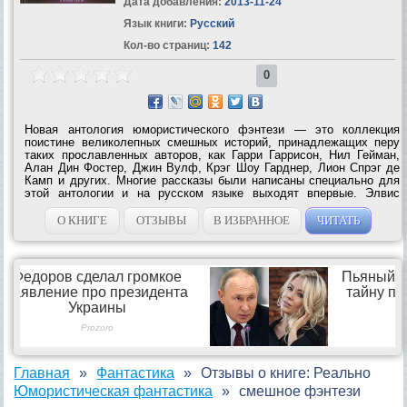
Дата добавления:
2013-11-24
Язык книги:
Русский
Кол-во страниц:
142
0
Новая антология юмористического фэнтези — это коллекция
поистине великолепных смешных историй, принадлежащих перу
таких прославленных авторов, как Гарри Гаррисон, Нил Гейман,
Алан Дин Фостер, Джин Вулф, Крэг Шоу Гарднер, Лион Спрэг де
Камп и других. Многие рассказы были написаны специально для
этой антологии и на русском языке выходят впервые. Элвис
Пресли, получивший новую пару голубых замшевых ботинок,
разорившиеся торговцы...
О КНИГЕ
ОТЗЫВЫ
В ИЗБРАННОЕ
ЧИТАТЬ
Главная
Фантастика
Отзывы о книге: Реально
Юмористическая фантастика
смешное фэнтези