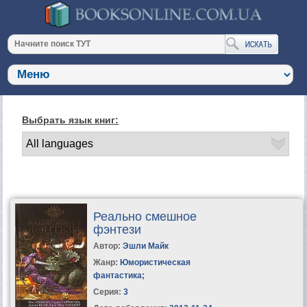
Выбрать язык книг:
Реально смешное
фэнтези
Автор:
Эшли Майк
Жанр:
Юмористическая
фантастика
;
Серия:
3