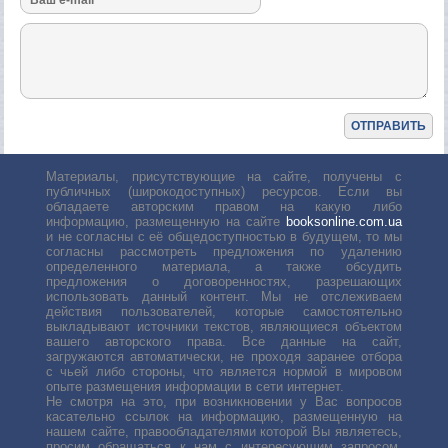
Материалы, присутствующие на сайте, получены с
публичных (широкодоступных) ресурсов. Если вы
обладаете авторским правом на какую либо
информацию, размещенную на сайте
booksonline.com.ua
и не согласны с её общедоступностью в будущем, то мы
согласны рассмотреть предложения по удалению
определенного материала, а также обсудить
предложения о договоренностях, разрешающих
использовать данный контент. Мы не отслеживаем
действия пользователей, которые самостоятельно
выкладывают источники текстов, являющиеся объектом
вашего авторского права. Все данные на сайт,
загружаются автоматически, не проходя заранее отбора
с чьей либо стороны, что является нормой в мировом
опыте размещения информации в сети интернет.
Не смотря на это, при возникновении у Вас вопросов
касательно ссылок на информацию, размещенную на
нашем сайте, правообладателями которой Вы являетесь,
просим обращаться к нам с интересующим запросом.