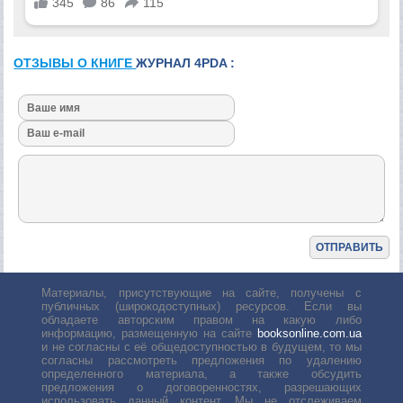
ОТЗЫВЫ О КНИГЕ
ЖУРНАЛ 4PDA :
Материалы, присутствующие на сайте, получены с
публичных (широкодоступных) ресурсов. Если вы
обладаете авторским правом на какую либо
информацию, размещенную на сайте
booksonline.com.ua
и не согласны с её общедоступностью в будущем, то мы
согласны рассмотреть предложения по удалению
определенного материала, а также обсудить
предложения о договоренностях, разрешающих
использовать данный контент. Мы не отслеживаем