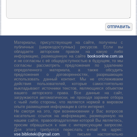
Материалы, присутствующие на сайте, получены с
публичных (широкодоступных) ресурсов. Если вы
обладаете авторским правом на какую либо
информацию, размещенную на сайте
booksonline.com.ua
и не согласны с её общедоступностью в будущем, то мы
согласны рассмотреть предложения по удалению
определенного материала, а также обсудить
предложения о договоренностях, разрешающих
использовать данный контент. Мы не отслеживаем
действия пользователей, которые самостоятельно
выкладывают источники текстов, являющиеся объектом
вашего авторского права. Все данные на сайт,
загружаются автоматически, не проходя заранее отбора
с чьей либо стороны, что является нормой в мировом
опыте размещения информации в сети интернет.
Не смотря на это, при возникновении у Вас вопросов
касательно ссылок на информацию, размещенную на
нашем сайте, правообладателями которой Вы являетесь,
просим обращаться к нам с интересующим запросом.
Для этого требуется переслать е-mail на адрес:
vse.biblioteki@gmail.com
. В письме настоятельно