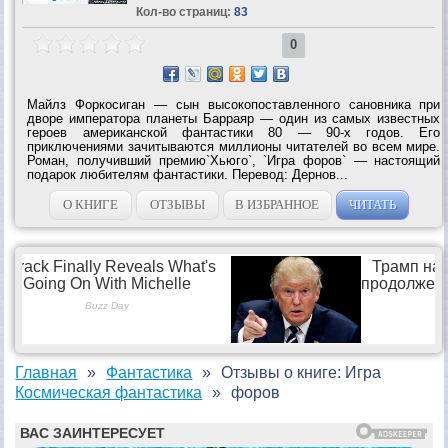
Кол-во страниц:
83
0
Майлз Форкосиган — сын высокопоставленного сановника при
дворе императора планеты Барраяр — один из самых известных
героев американской фантастики 80 — 90-х годов. Его
приключениями зачитываются миллионы читателей во всем мире.
Роман, получивший премию`Хьюго`, `Игра форов` — настоящий
подарок любителям фантастики. Перевод: Дернов...
О КНИГЕ
ОТЗЫВЫ
В ИЗБРАННОЕ
ЧИТАТЬ
Главная
Фантастика
Отзывы о книге: Игра
Космическая фантастика
форов