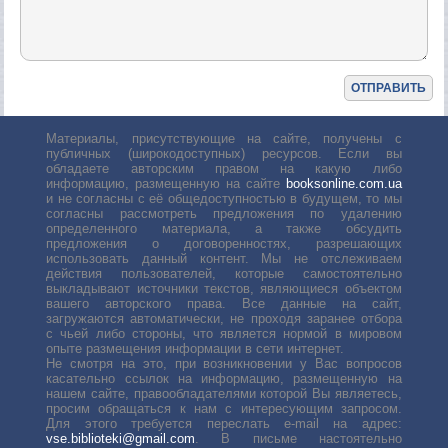
Материалы, присутствующие на сайте, получены с
публичных (широкодоступных) ресурсов. Если вы
обладаете авторским правом на какую либо
информацию, размещенную на сайте
booksonline.com.ua
и не согласны с её общедоступностью в будущем, то мы
согласны рассмотреть предложения по удалению
определенного материала, а также обсудить
предложения о договоренностях, разрешающих
использовать данный контент. Мы не отслеживаем
действия пользователей, которые самостоятельно
выкладывают источники текстов, являющиеся объектом
вашего авторского права. Все данные на сайт,
загружаются автоматически, не проходя заранее отбора
с чьей либо стороны, что является нормой в мировом
опыте размещения информации в сети интернет.
Не смотря на это, при возникновении у Вас вопросов
касательно ссылок на информацию, размещенную на
нашем сайте, правообладателями которой Вы являетесь,
просим обращаться к нам с интересующим запросом.
Для этого требуется переслать е-mail на адрес:
vse.biblioteki@gmail.com
. В письме настоятельно