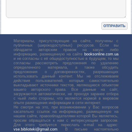
Материалы, присутствующие на сайте, получены с
публичных (широкодоступных) ресурсов. Если вы
обладаете авторским правом на какую либо
информацию, размещенную на сайте
booksonline.com.ua
и не согласны с её общедоступностью в будущем, то мы
согласны рассмотреть предложения по удалению
определенного материала, а также обсудить
предложения о договоренностях, разрешающих
использовать данный контент. Мы не отслеживаем
действия пользователей, которые самостоятельно
выкладывают источники текстов, являющиеся объектом
вашего авторского права. Все данные на сайт,
загружаются автоматически, не проходя заранее отбора
с чьей либо стороны, что является нормой в мировом
опыте размещения информации в сети интернет.
Не смотря на это, при возникновении у Вас вопросов
касательно ссылок на информацию, размещенную на
нашем сайте, правообладателями которой Вы являетесь,
просим обращаться к нам с интересующим запросом.
Для этого требуется переслать е-mail на адрес:
vse.biblioteki@gmail.com
. В письме настоятельно