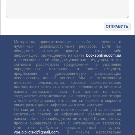
Материалы, присутствующие на сайте, получены с
публичных (широкодоступных) ресурсов. Если вы
обладаете авторским правом на какую либо
информацию, размещенную на сайте
booksonline.com.ua
и не согласны с её общедоступностью в будущем, то мы
согласны рассмотреть предложения по удалению
определенного материала, а также обсудить
предложения о договоренностях, разрешающих
использовать данный контент. Мы не отслеживаем
действия пользователей, которые самостоятельно
выкладывают источники текстов, являющиеся объектом
вашего авторского права. Все данные на сайт,
загружаются автоматически, не проходя заранее отбора
с чьей либо стороны, что является нормой в мировом
опыте размещения информации в сети интернет.
Не смотря на это, при возникновении у Вас вопросов
касательно ссылок на информацию, размещенную на
нашем сайте, правообладателями которой Вы являетесь,
просим обращаться к нам с интересующим запросом.
Для этого требуется переслать е-mail на адрес:
vse.biblioteki@gmail.com
. В письме настоятельно