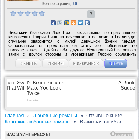
Кол-во страниц:
36
3
Чикагский бизнесмен Люк Брэтт, оказавшийся по приглашению
кинозвезды Глории Линн на вечеринке в ее доме в Голливуде,
случайно знакомится с милой девушкой Джейн Кендал.
Очарованный, он предлагает ей стать его любовницей, но
получает отказ — Джейн любит другого. Недовольный Люк решает
зайти с другой стороны и уговаривает Глорию соблазнить
возлюбленного Джейн. Но поможет ли это Люку? Сможет ли он
возбудить у нее ответные...
О КНИГЕ
ОТЗЫВЫ
В ИЗБРАННОЕ
ЧИТАТЬ
Главная
Любовные романы
Отзывы о книге:
Короткие любовные романы
Взаимная ошибка