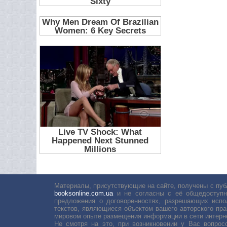
Материалы, присутствующие на сайте, получены с пуб
booksonline.com.ua
и не согласны с её общедоступн
предложения о договоренностях, разрешающих испо
текстов, являющиеся объектом вашего авторского пра
мировом опыте размещения информации в сети интерн
Не смотря на это, при возникновении у Вас вопро