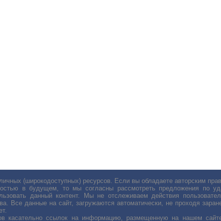
личных (широкодоступных) ресурсов. Если вы обладаете авторским пр
остью в будущем, то мы согласны рассмотреть предложения по уда
льзовать данный контент. Мы не отслеживаем действия пользовател
ва. Все данные на сайт, загружаются автоматически, не проходя заране
ет.
сов касательно ссылок на информацию, размещенную на нашем сайте