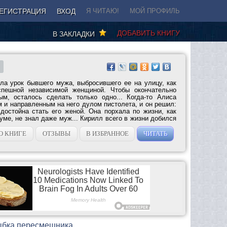
ЕГИСТРАЦИЯ
ВХОД
Я ЧИТАЮ!
МОЙ ПРОФИЛЬ
ДОБАВИТЬ КНИГУ
В ЗАКЛАДКИ
ла урок бывшего мужа, выбросившего ее на улицу, как
спешной независимой женщиной. Чтобы окончательно
ым, осталось сделать только одно... Когда-то Алиса
 и направленным на него дулом пистолета, и он решил:
достойна стать его женой. Она порхала по жизни, как
а уме, не знал даже муж... Кирилл всего в жизни добился
О КНИГЕ
ОТЗЫВЫ
В ИЗБРАННОЕ
ЧИТАТЬ
лыбка пересмешника