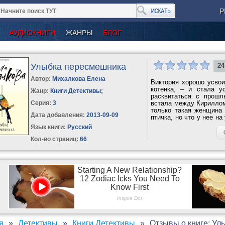
Р
АУДИОКНИГИ
ЖАНРЫ
БЛОГ
Улыбка пересмешника
24
Автор:
Михалкова Елена
Виктория хорошо усвои
котенка, – и стала у
Жанр:
Книги Детективы
;
расквитаться с прошл
Серия:
3
встала между Кириллом
только такая женщина 
Дата добавления:
2013-09-09
птичка, но что у нее н
сам...
Язык книги:
Русский
Кол-во страниц:
66
я
Детективы
Книги Детективы
Отзывы о книге: У