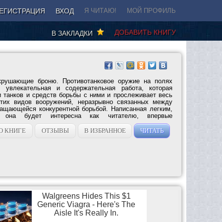
ЕГИСТРАЦИЯ
ВХОД
Я ЧИТАЮ!
МОЙ ПРОФИЛЬ
ДОБАВИТЬ КНИГУ
В ЗАКЛАДКИ
крушающие броню. Противотанковое оружие на полях
 увлекательная и содержательная работа, которая
и танков и средств борьбы с ними и прослеживает весь
тих видов вооружений, неразрывно связанных между
ращающейся конкурентной борьбой. Написанная легким,
, она будет интересна как читателю, впервые
О КНИГЕ
ОТЗЫВЫ
В ИЗБРАННОЕ
ЧИТАТЬ