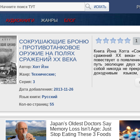
Р
АУДИОКНИГИ
ЖАНРЫ
БЛОГ
СОКРУШАЮЩИЕ БРОНЮ
1
- ПРОТИВОТАНКОВОЕ
Книга Йэна Хогга «Со
ОРУЖИЕ НА ПОЛЯХ
сражений XX века» -
СРАЖЕНИЙ XX ВЕКА
повествует о появлени
путь эволюции двух э
Автор:
Хогг Йэн
собой никогда не прек
доходчивым языком
Жанр:
Технические
;
прикоснувшемуся к...
Серия:
3
Дата добавления:
2013-11-26
Язык книги:
Русский
Кол-во страниц:
55