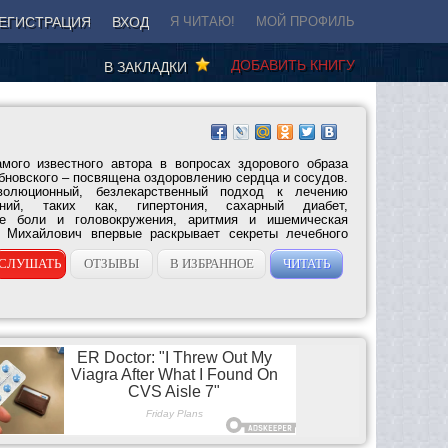
ЕГИСТРАЦИЯ
ВХОД
Я ЧИТАЮ!
МОЙ ПРОФИЛЬ
ДОБАВИТЬ КНИГУ
В ЗАКЛАДКИ
мого известного автора в вопросах здорового образа
бновского – посвящена оздоровлению сердца и сосудов.
волюционный, безлекарственный подход к лечению
аний, таких как, гипертония, сахарный диабет,
ные боли и головокружения, аритмия и ишемическая
й Михайлович впервые раскрывает секреты лечебного
СЛУШАТЬ
ОТЗЫВЫ
В ИЗБРАННОЕ
ЧИТАТЬ