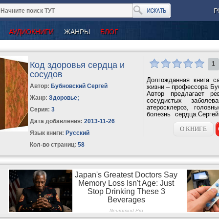
Р
АУДИОКНИГИ
ЖАНРЫ
БЛОГ
Код здоровья сердца и
1
сосудов
Долгожданная книга са
Автор:
Бубновский Сергей
жизни – профессора Бу
Автор предлагает ре
Жанр:
Здоровье
;
сосудистых заболев
атеросклероз, голов
Серия:
3
болезнь сердца.Серге
воздействия...
Дата добавления:
2013-11-26
О КНИГЕ
Язык книги:
Русский
Кол-во страниц:
58