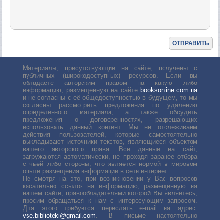
Материалы, присутствующие на сайте, получены с
публичных (широкодоступных) ресурсов. Если вы
обладаете авторским правом на какую либо
информацию, размещенную на сайте
booksonline.com.ua
и не согласны с её общедоступностью в будущем, то мы
согласны рассмотреть предложения по удалению
определенного материала, а также обсудить
предложения о договоренностях, разрешающих
использовать данный контент. Мы не отслеживаем
действия пользователей, которые самостоятельно
выкладывают источники текстов, являющиеся объектом
вашего авторского права. Все данные на сайт,
загружаются автоматически, не проходя заранее отбора
с чьей либо стороны, что является нормой в мировом
опыте размещения информации в сети интернет.
Не смотря на это, при возникновении у Вас вопросов
касательно ссылок на информацию, размещенную на
нашем сайте, правообладателями которой Вы являетесь,
просим обращаться к нам с интересующим запросом.
Для этого требуется переслать е-mail на адрес:
vse.biblioteki@gmail.com
. В письме настоятельно