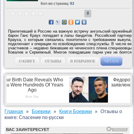
Кол-во страниц:
93
0
Прилетевший в Россию на важную встречу ангольский оружейный
барон Ганс Краух попадает в лапы бандитов. Российский партнер
Крауха, с которым связались похитители с требованием выкупа,
подключает к операции по освобождению спецслужбы. В числе ее
участников – недавно бежавшие из чеченского плена спецназовцы
Ковалев и Сермяжный. Многое повидавшие парни уже не боятся
ничего, так что у африканского воротилы появился серьезный
шанс на...
О КНИГЕ
ОТЗЫВЫ
В ИЗБРАННОЕ
ЧИТАТЬ
Главная
Боевики
Книги Боевики
Отзывы о
книге: Спасение по-русски