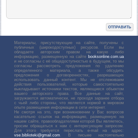
Материалы, присутствующие на сайте, получены с
публичных (широкодоступных) ресурсов. Если вы
обладаете авторским правом на какую либо
информацию, размещенную на сайте
booksonline.com.ua
и не согласны с её общедоступностью в будущем, то мы
согласны рассмотреть предложения по удалению
определенного материала, а также обсудить
предложения о договоренностях, разрешающих
использовать данный контент. Мы не отслеживаем
действия пользователей, которые самостоятельно
выкладывают источники текстов, являющиеся объектом
вашего авторского права. Все данные на сайт,
загружаются автоматически, не проходя заранее отбора
с чьей либо стороны, что является нормой в мировом
опыте размещения информации в сети интернет.
Не смотря на это, при возникновении у Вас вопросов
касательно ссылок на информацию, размещенную на
нашем сайте, правообладателями которой Вы являетесь,
просим обращаться к нам с интересующим запросом.
Для этого требуется переслать е-mail на адрес:
vse.biblioteki@gmail.com
. В письме настоятельно