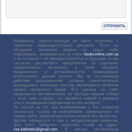
Материалы, присутствующие на сайте, получены с
публичных (широкодоступных) ресурсов. Если вы
обладаете авторским правом на какую либо
информацию, размещенную на сайте
booksonline.com.ua
и не согласны с её общедоступностью в будущем, то мы
согласны рассмотреть предложения по удалению
определенного материала, а также обсудить
предложения о договоренностях, разрешающих
использовать данный контент. Мы не отслеживаем
действия пользователей, которые самостоятельно
выкладывают источники текстов, являющиеся объектом
вашего авторского права. Все данные на сайт,
загружаются автоматически, не проходя заранее отбора
с чьей либо стороны, что является нормой в мировом
опыте размещения информации в сети интернет.
Не смотря на это, при возникновении у Вас вопросов
касательно ссылок на информацию, размещенную на
нашем сайте, правообладателями которой Вы являетесь,
просим обращаться к нам с интересующим запросом.
Для этого требуется переслать е-mail на адрес:
vse.biblioteki@gmail.com
. В письме настоятельно