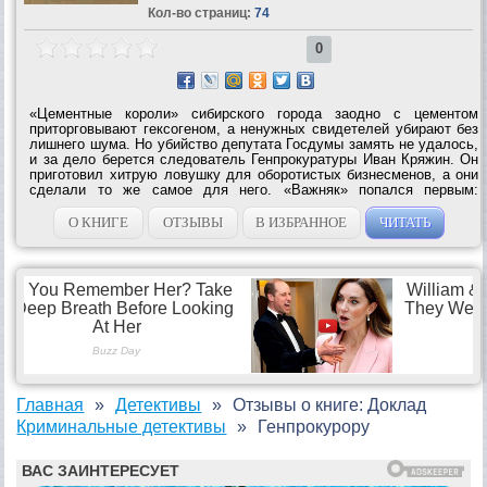
Кол-во страниц:
74
0
«Цементные короли» сибирского города заодно с цементом
приторговывают гексогеном, а ненужных свидетелей убирают без
лишнего шума. Но убийство депутата Госдумы замять не удалось,
и за дело берется следователь Генпрокуратуры Иван Кряжин. Он
приготовил хитрую ловушку для оборотистых бизнесменов, а они
сделали то же самое для него. «Важняк» попался первым:
кассета с весьма пикантным компроматом не только сведет на нет
результаты...
О КНИГЕ
ОТЗЫВЫ
В ИЗБРАННОЕ
ЧИТАТЬ
Главная
Детективы
Отзывы о книге: Доклад
Криминальные детективы
Генпрокурору