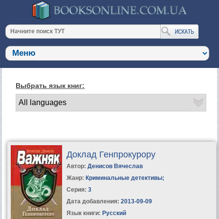
Выбрать язык книг:
Доклад Генпрокурору
Автор:
Денисов Вячеслав
Жанр:
Криминальные детективы
;
Серия:
3
Дата добавления:
2013-09-09
Язык книги:
Русский