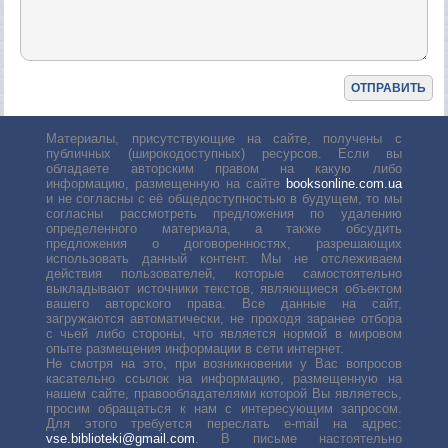
Материалы, присутствующие на сайте, получены с
публичных (широкодоступных) ресурсов. Если вы
обладаете авторским правом на какую либо
информацию, размещенную на сайте
booksonline.com.ua
и не согласны с её общедоступностью в будущем, то мы
согласны рассмотреть предложения по удалению
определенного материала, а также обсудить
предложения о договоренностях, разрешающих
использовать данный контент. Мы не отслеживаем
действия пользователей, которые самостоятельно
выкладывают источники текстов, являющиеся объектом
вашего авторского права. Все данные на сайт,
загружаются автоматически, не проходя заранее отбора
с чьей либо стороны, что является нормой в мировом
опыте размещения информации в сети интернет.
Не смотря на это, при возникновении у Вас вопросов
касательно ссылок на информацию, размещенную на
нашем сайте, правообладателями которой Вы являетесь,
просим обращаться к нам с интересующим запросом.
Для этого требуется переслать е-mail на адрес:
vse.biblioteki@gmail.com
. В письме настоятельно