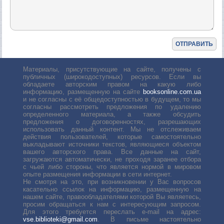
Материалы, присутствующие на сайте, получены с
публичных (широкодоступных) ресурсов. Если вы
обладаете авторским правом на какую либо
информацию, размещенную на сайте
booksonline.com.ua
и не согласны с её общедоступностью в будущем, то мы
согласны рассмотреть предложения по удалению
определенного материала, а также обсудить
предложения о договоренностях, разрешающих
использовать данный контент. Мы не отслеживаем
действия пользователей, которые самостоятельно
выкладывают источники текстов, являющиеся объектом
вашего авторского права. Все данные на сайт,
загружаются автоматически, не проходя заранее отбора
с чьей либо стороны, что является нормой в мировом
опыте размещения информации в сети интернет.
Не смотря на это, при возникновении у Вас вопросов
касательно ссылок на информацию, размещенную на
нашем сайте, правообладателями которой Вы являетесь,
просим обращаться к нам с интересующим запросом.
Для этого требуется переслать е-mail на адрес:
vse.biblioteki@gmail.com
. В письме настоятельно