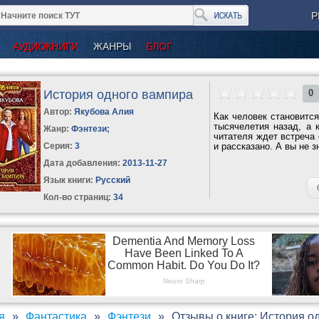
Р
АУДИОКНИГИ
ЖАНРЫ
БЛОГ
История одного вампира
0
Автор:
Якубова Алия
Как человек становится
тысячелетия назад, а 
Жанр:
Фэнтези
;
читателя ждет встреча 
Серия:
3
и рассказано. А вы не з
Дата добавления:
2013-11-27
Язык книги:
Русский
Кол-во страниц:
34
я
Фантастика
Фэнтези
Отзывы о книге: История о