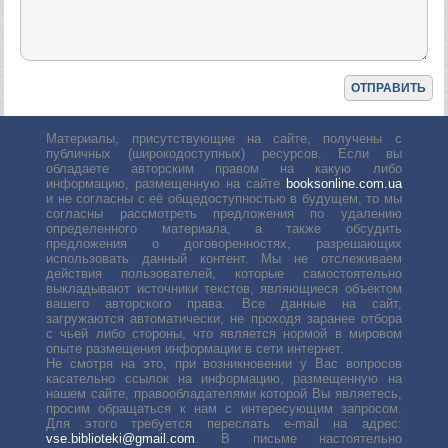
Материалы, присутствующие на сайте, получены с
публичных (широкодоступных) ресурсов. Если вы
обладаете авторским правом на какую либо
информацию, размещенную на сайте
booksonline.com.ua
и не согласны с её общедоступностью в будущем, то мы
согласны рассмотреть предложения по удалению
определенного материала, а также обсудить
предложения о договоренностях, разрешающих
использовать данный контент. Мы не отслеживаем
действия пользователей, которые самостоятельно
выкладывают источники текстов, являющиеся объектом
вашего авторского права. Все данные на сайт,
загружаются автоматически, не проходя заранее отбора
с чьей либо стороны, что является нормой в мировом
опыте размещения информации в сети интернет.
Не смотря на это, при возникновении у Вас вопросов
касательно ссылок на информацию, размещенную на
нашем сайте, правообладателями которой Вы являетесь,
просим обращаться к нам с интересующим запросом.
Для этого требуется переслать е-mail на адрес:
vse.biblioteki@gmail.com
. В письме настоятельно