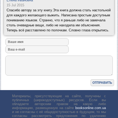
Елена Ивановна
15 Jul 2015
Спасибо автору за эту книгу.Эта книга должна стать настольной
для каждого желающего выжить. Написана простым доступным
пониманию языком. Странно, что я раньше либо не замечала
столь очевидные вещи, либо не находила им объяснения.
Теперь всё расставлено по полочкам. Словно глаза открылись.
Материалы, присутствующие на сайте, получены с
публичных (широкодоступных) ресурсов. Если вы
обладаете авторским правом на какую либо
информацию, размещенную на сайте
booksonline.com.ua
и не согласны с её общедоступностью в будущем, то мы
согласны рассмотреть предложения по удалению