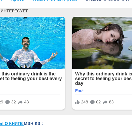
Ы О КНИГЕ
МЭН-КЭ :