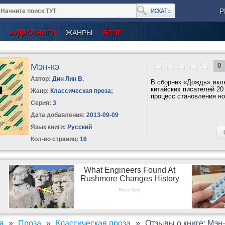
Р
АУДИОКНИГИ
ЖАНРЫ
БЛОГ
Мэн-кэ
0
Автор:
Дин Лин В.
В сборник «Дождь» вкл
китайских писателей 20
Жанр:
Классическая проза
;
процесс становления но
Серия:
3
Дата добавления:
2013-09-09
Язык книги:
Русский
Кол-во страниц:
16
я
Проза
Классическая проза
Отзывы о книге: Мэн-