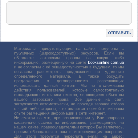
Материалы, присутствующие на сайте, получены с
публичных (широкодоступных) ресурсов. Если вы
обладаете авторским правом на какую либо
информацию, размещенную на сайте
booksonline.com.ua
и не согласны с её общедоступностью в будущем, то мы
согласны рассмотреть предложения по удалению
определенного материала, а также обсудить
предложения о договоренностях, разрешающих
использовать данный контент. Мы не отслеживаем
действия пользователей, которые самостоятельно
выкладывают источники текстов, являющиеся объектом
вашего авторского права. Все данные на сайт,
загружаются автоматически, не проходя заранее отбора
с чьей либо стороны, что является нормой в мировом
опыте размещения информации в сети интернет.
Не смотря на это, при возникновении у Вас вопросов
касательно ссылок на информацию, размещенную на
нашем сайте, правообладателями которой Вы являетесь,
просим обращаться к нам с интересующим запросом.
Для этого требуется переслать е-mail на адрес: