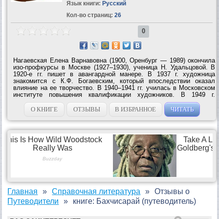
Язык книги:
Русский
Кол-во страниц:
26
0
Нагаевская Елена Варнавовна (1900, Оренбург — 1989) окончила
изо-профкурсы в Москве (1927–1930), ученица Н. Удальцовой. В
1920-е гг. пишет в авангардной манере. В 1937 г. художница
знакомится с К.Ф. Богаевским, который впоследствии оказал
влияние на ее творчество. В 1940–1941 гг. училась в Московском
институте повышения квалификации художников. В 1949 г.
закончила искусствоведческое отделение МГУ. Автор ряда статей
и монографий. В послевоенные годы...
О КНИГЕ
ОТЗЫВЫ
В ИЗБРАННОЕ
ЧИТАТЬ
Главная
Справочная литература
Отзывы о
Путеводители
книге: Бахчисарай (путеводитель)