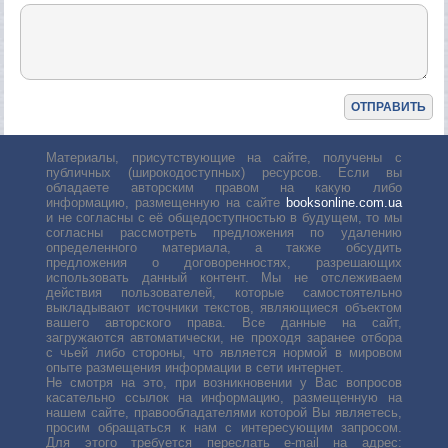
Материалы, присутствующие на сайте, получены с
публичных (широкодоступных) ресурсов. Если вы
обладаете авторским правом на какую либо
информацию, размещенную на сайте
booksonline.com.ua
и не согласны с её общедоступностью в будущем, то мы
согласны рассмотреть предложения по удалению
определенного материала, а также обсудить
предложения о договоренностях, разрешающих
использовать данный контент. Мы не отслеживаем
действия пользователей, которые самостоятельно
выкладывают источники текстов, являющиеся объектом
вашего авторского права. Все данные на сайт,
загружаются автоматически, не проходя заранее отбора
с чьей либо стороны, что является нормой в мировом
опыте размещения информации в сети интернет.
Не смотря на это, при возникновении у Вас вопросов
касательно ссылок на информацию, размещенную на
нашем сайте, правообладателями которой Вы являетесь,
просим обращаться к нам с интересующим запросом.
Для этого требуется переслать е-mail на адрес: