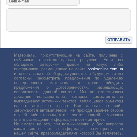
Материалы, присутствующие на сайте, получены с
публичных (широкодоступных) ресурсов. Если вы
обладаете авторским правом на какую либо
информацию, размещенную на сайте
booksonline.com.ua
и не согласны с её общедоступностью в будущем, то мы
согласны рассмотреть предложения по удалению
определенного материала, а также обсудить
предложения о договоренностях, разрешающих
использовать данный контент. Мы не отслеживаем
действия пользователей, которые самостоятельно
выкладывают источники текстов, являющиеся объектом
вашего авторского права. Все данные на сайт,
загружаются автоматически, не проходя заранее отбора
с чьей либо стороны, что является нормой в мировом
опыте размещения информации в сети интернет.
Не смотря на это, при возникновении у Вас вопросов
касательно ссылок на информацию, размещенную на
нашем сайте, правообладателями которой Вы являетесь,