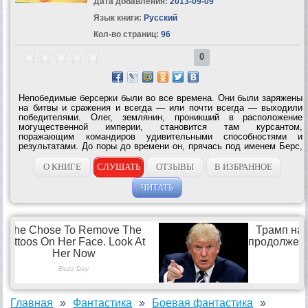
Дата добавления:
2013-09-09
Язык книги:
Русский
Кол-во страниц:
96
0
Непобедимые берсерки были во все времена. Они были заряжены
на битвы и сражения и всегда — или почти всегда — выходили
победителями. Олег, землянин, проникший в расположение
могущественной империи, становится там курсантом,
поражающим командиров удивительными способностями и
результатами. До поры до времени он, прячась под именем Берс,
скрывает свои возможности берсерка. Однако встречи с
удивительной принцессой и угроза...
О КНИГЕ
СЛУШАТЬ
ОТЗЫВЫ
В ИЗБРАННОЕ
ЧИТАТЬ
Главная
Фантастика
Боевая фантастика