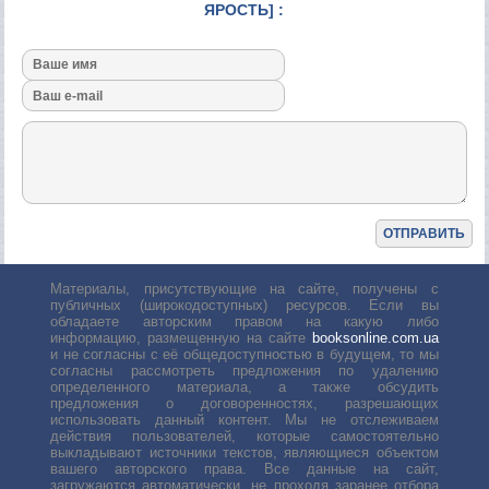
ЯРОСТЬ] :
Материалы, присутствующие на сайте, получены с
публичных (широкодоступных) ресурсов. Если вы
обладаете авторским правом на какую либо
информацию, размещенную на сайте
booksonline.com.ua
и не согласны с её общедоступностью в будущем, то мы
согласны рассмотреть предложения по удалению
определенного материала, а также обсудить
предложения о договоренностях, разрешающих
использовать данный контент. Мы не отслеживаем
действия пользователей, которые самостоятельно
выкладывают источники текстов, являющиеся объектом
вашего авторского права. Все данные на сайт,
загружаются автоматически, не проходя заранее отбора