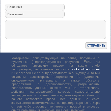
Материалы, присутствующие на сайте, получены с
публичных (широкодоступных) ресурсов. Если вы
обладаете авторским правом на какую либо
информацию, размещенную на сайте
booksonline.com.ua
и не согласны с её общедоступностью в будущем, то мы
согласны рассмотреть предложения по удалению
определенного материала, а также обсудить
предложения о договоренностях, разрешающих
использовать данный контент. Мы не отслеживаем
действия пользователей, которые самостоятельно
выкладывают источники текстов, являющиеся объектом
вашего авторского права. Все данные на сайт,
загружаются автоматически, не проходя заранее отбора
с чьей либо стороны, что является нормой в мировом
опыте размещения информации в сети интернет.