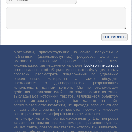
Материалы, присутствующие на сайте, получены с
публичных (широкодоступных) ресурсов. Если вы
обладаете авторским правом на какую либо
информацию, размещенную на сайте
booksonline.com.ua
и не согласны с её общедоступностью в будущем, то мы
согласны рассмотреть предложения по удалению
определенного материала, а также обсудить
предложения о договоренностях, разрешающих
использовать данный контент. Мы не отслеживаем
действия пользователей, которые самостоятельно
выкладывают источники текстов, являющиеся объектом
вашего авторского права. Все данные на сайт,
загружаются автоматически, не проходя заранее отбора
с чьей либо стороны, что является нормой в мировом
опыте размещения информации в сети интернет.
Не смотря на это, при возникновении у Вас вопросов
касательно ссылок на информацию, размещенную на
нашем сайте, правообладателями которой Вы являетесь,
просим обращаться к нам с интересующим запросом.