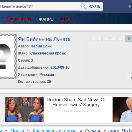
Р
АУДИОКНИГИ
ЖАНРЫ
БЛОГ
Ян Бибиян на Луната
0
Автор:
Пелин Елин
Жанр:
Классическая проза
;
Серия:
3
Дата добавления:
2013-09-10
Язык книги:
Русский
Кол-во страниц:
25
я
Проза
Классическая проза
Отзывы о книге: Ян 