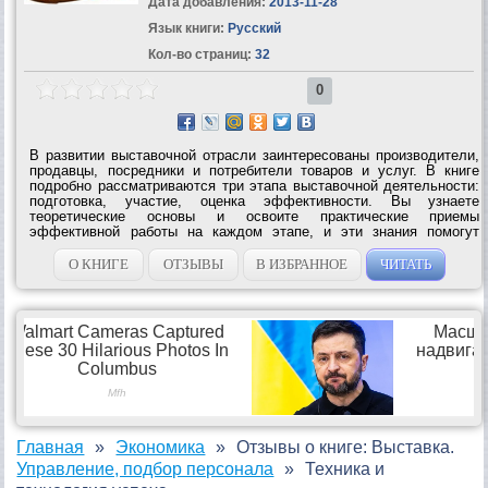
Дата добавления:
2013-11-28
Язык книги:
Русский
Кол-во страниц:
32
0
В развитии выставочной отрасли заинтересованы производители,
продавцы, посредники и потребители товаров и услуг. В книге
подробно рассматриваются три этапа выставочной деятельности:
подготовка, участие, оценка эффективности. Вы узнаете
теоретические основы и освоите практические приемы
эффективной работы на каждом этапе, и эти знания помогут
избежать типичных и нетипичных ошибок. Все рекомендации
основаны на личном опыте...
О КНИГЕ
ОТЗЫВЫ
В ИЗБРАННОЕ
ЧИТАТЬ
Главная
Экономика
Отзывы о книге: Выставка.
Управление, подбор персонала
Техника и