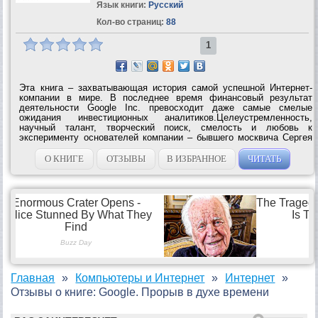
Язык книги:
Русский
Кол-во страниц:
88
1
Эта книга – захватывающая история самой успешной Интернет-
компании в мире. В последнее время финансовый результат
деятельности Google Inc. превосходит даже самые смелые
ожидания инвестиционных аналитиков.Целеустремленность,
научный талант, творческий поиск, смелость и любовь к
эксперименту основателей компании – бывшего москвича Сергея
Брина и выходца из штата Мичиган Ларри Пейджа – проложили
путь к долгосрочному успеху компании....
О КНИГЕ
ОТЗЫВЫ
В ИЗБРАННОЕ
ЧИТАТЬ
Главная
Компьютеры и Интернет
Интернет
Отзывы о книге: Google. Прорыв в духе времени