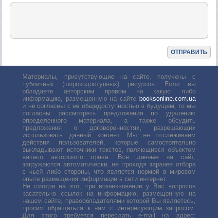
Материалы, присутствующие на сайте, получены с
публичных (широкодоступных) ресурсов. Если вы
обладаете авторским правом на какую либо
информацию, размещенную на сайте
booksonline.com.ua
и не согласны с её общедоступностью в будущем, то мы
согласны рассмотреть предложения по удалению
определенного материала, а также обсудить
предложения о договоренностях, разрешающих
использовать данный контент. Мы не отслеживаем
действия пользователей, которые самостоятельно
выкладывают источники текстов, являющиеся объектом
вашего авторского права. Все данные на сайт,
загружаются автоматически, не проходя заранее отбора
с чьей либо стороны, что является нормой в мировом
опыте размещения информации в сети интернет.
Не смотря на это, при возникновении у Вас вопросов
касательно ссылок на информацию, размещенную на
нашем сайте, правообладателями которой Вы являетесь,
просим обращаться к нам с интересующим запросом.
Для этого требуется переслать е-mail на адрес: