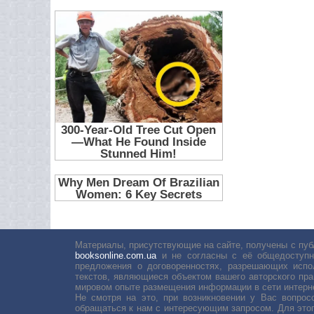
Материалы, присутствующие на сайте, получены с пуб
booksonline.com.ua
и не согласны с её общедоступн
предложения о договоренностях, разрешающих испо
текстов, являющиеся объектом вашего авторского пра
мировом опыте размещения информации в сети интерн
Не смотря на это, при возникновении у Вас вопро
обращаться к нам с интересующим запросом. Для этог