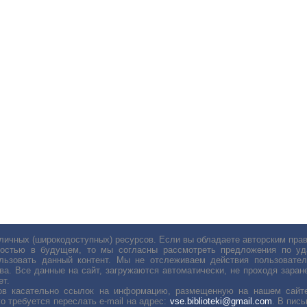
личных (широкодоступных) ресурсов. Если вы обладаете авторским пр
остью в будущем, то мы согласны рассмотреть предложения по уда
льзовать данный контент. Мы не отслеживаем действия пользовател
ва. Все данные на сайт, загружаются автоматически, не проходя заране
ет.
сов касательно ссылок на информацию, размещенную на нашем сайте
о требуется переслать е-mail на адрес:
vse.biblioteki@gmail.com
. В пис