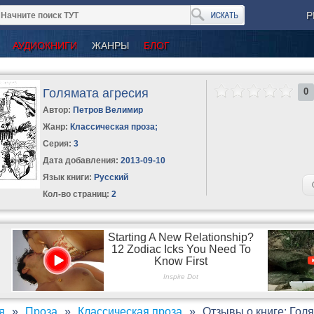
Р
АУДИОКНИГИ
ЖАНРЫ
БЛОГ
Голямата агресия
0
Автор:
Петров Велимир
Жанр:
Классическая проза
;
Серия:
3
Дата добавления:
2013-09-10
Язык книги:
Русский
Кол-во страниц:
2
я
Проза
Классическая проза
Отзывы о книге: Гол