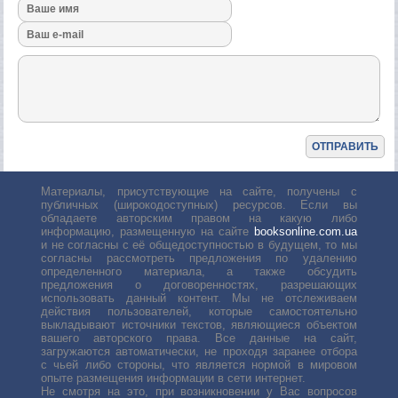
Материалы, присутствующие на сайте, получены с
публичных (широкодоступных) ресурсов. Если вы
обладаете авторским правом на какую либо
информацию, размещенную на сайте
booksonline.com.ua
и не согласны с её общедоступностью в будущем, то мы
согласны рассмотреть предложения по удалению
определенного материала, а также обсудить
предложения о договоренностях, разрешающих
использовать данный контент. Мы не отслеживаем
действия пользователей, которые самостоятельно
выкладывают источники текстов, являющиеся объектом
вашего авторского права. Все данные на сайт,
загружаются автоматически, не проходя заранее отбора
с чьей либо стороны, что является нормой в мировом
опыте размещения информации в сети интернет.
Не смотря на это, при возникновении у Вас вопросов