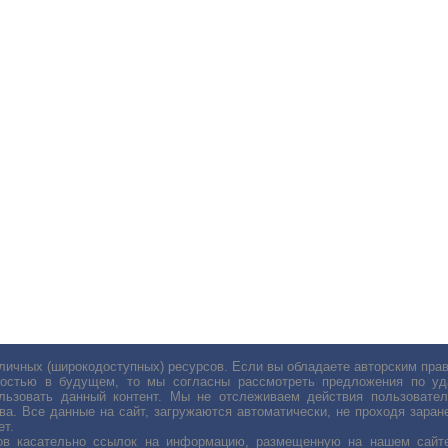
личных (широкодоступных) ресурсов. Если вы обладаете авторским пр
остью в будущем, то мы согласны рассмотреть предложения по уда
льзовать данный контент. Мы не отслеживаем действия пользовател
ва. Все данные на сайт, загружаются автоматически, не проходя заране
ет.
сов касательно ссылок на информацию, размещенную на нашем сайте