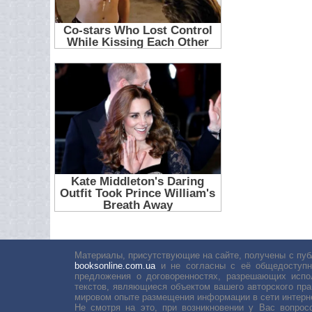
Материалы, присутствующие на сайте, получены с пуб
booksonline.com.ua
и не согласны с её общедоступн
предложения о договоренностях, разрешающих испо
текстов, являющиеся объектом вашего авторского пра
мировом опыте размещения информации в сети интерн
Не смотря на это, при возникновении у Вас вопро