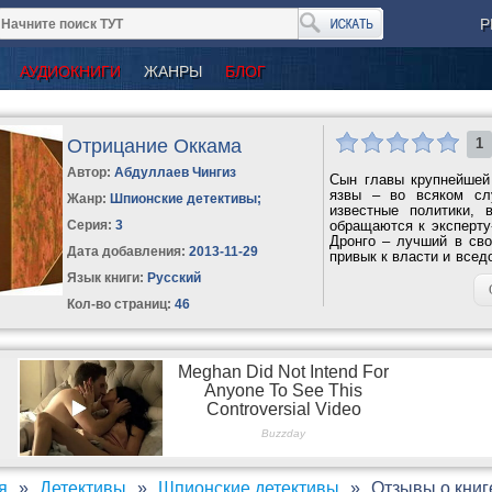
Р
АУДИОКНИГИ
ЖАНРЫ
БЛОГ
Отрицание Оккама
1
Автор:
Абдуллаев Чингиз
Сын главы крупнейшей 
язвы – во всяком сл
Жанр:
Шпионские детективы
;
известные политики, 
Серия:
3
обращаются к эксперту
Дронго – лучший в сво
Дата добавления:
2013-11-29
привык к власти и всед
–...
Язык книги:
Русский
Кол-во страниц:
46
я
Детективы
Шпионские детективы
Отзывы о книг