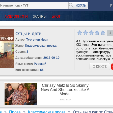
Р
АУДИОКНИГИ
ЖАНРЫ
БЛОГ
Отцы и дети
1
Автор:
Тургенев Иван
И.С.Тургенев – имя уни
XIX века. Это писатель
Жанр:
Классическая проза
;
со столь же безупреч
Серия:
3
русскую литератур
восхитительными, поэ
Дата добавления:
2013-09-10
облекающие высокую с
не...
Язык книги:
Русский
О КНИГЕ
Кол-во страниц:
65
я
Проза
Классическая проза
Отзывы о книге: Отцы