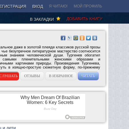
ЕГИСТРАЦИЯ
ВХОД
Я ЧИТАЮ!
МОЙ ПРОФИЛЬ
ДОБАВИТЬ КНИГУ
В ЗАКЛАДКИ
кальное даже в золотой плеяде классиков русской прозы
, чье безупречное литературное мастерство соотносится
ным знанием человеческой души. Тургенев обогатил
у самыми пленительными женскими образами и
тичными картинами природы. Произведения Тургенева,
уть в изящно-простую сюжетную форму, по-прежнему
СЛУШАТЬ
ОТЗЫВЫ
В ИЗБРАННОЕ
ЧИТАТЬ
 и дети