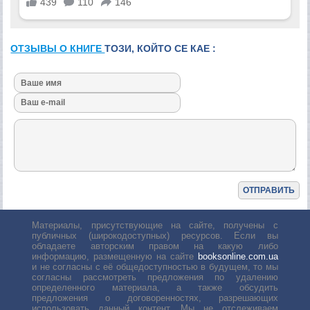
ОТЗЫВЫ О КНИГЕ
ТОЗИ, КОЙТО СЕ КАЕ :
Материалы, присутствующие на сайте, получены с
публичных (широкодоступных) ресурсов. Если вы
обладаете авторским правом на какую либо
информацию, размещенную на сайте
booksonline.com.ua
и не согласны с её общедоступностью в будущем, то мы
согласны рассмотреть предложения по удалению
определенного материала, а также обсудить
предложения о договоренностях, разрешающих
использовать данный контент. Мы не отслеживаем