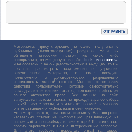
Материалы, присутствующие на сайте, получены с
публичных (широкодоступных) ресурсов. Если вы
обладаете авторским правом на какую либо
информацию, размещенную на сайте
booksonline.com.ua
и не согласны с её общедоступностью в будущем, то мы
согласны рассмотреть предложения по удалению
определенного материала, а также обсудить
предложения о договоренностях, разрешающих
использовать данный контент. Мы не отслеживаем
действия пользователей, которые самостоятельно
выкладывают источники текстов, являющиеся объектом
вашего авторского права. Все данные на сайт,
загружаются автоматически, не проходя заранее отбора
с чьей либо стороны, что является нормой в мировом
опыте размещения информации в сети интернет.
Не смотря на это, при возникновении у Вас вопросов
касательно ссылок на информацию, размещенную на
нашем сайте, правообладателями которой Вы являетесь,
просим обращаться к нам с интересующим запросом.
Для этого требуется переслать е-mail на адрес: