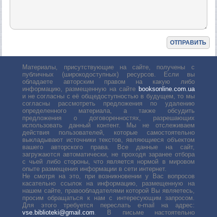
Материалы, присутствующие на сайте, получены с
публичных (широкодоступных) ресурсов. Если вы
обладаете авторским правом на какую либо
информацию, размещенную на сайте
booksonline.com.ua
и не согласны с её общедоступностью в будущем, то мы
согласны рассмотреть предложения по удалению
определенного материала, а также обсудить
предложения о договоренностях, разрешающих
использовать данный контент. Мы не отслеживаем
действия пользователей, которые самостоятельно
выкладывают источники текстов, являющиеся объектом
вашего авторского права. Все данные на сайт,
загружаются автоматически, не проходя заранее отбора
с чьей либо стороны, что является нормой в мировом
опыте размещения информации в сети интернет.
Не смотря на это, при возникновении у Вас вопросов
касательно ссылок на информацию, размещенную на
нашем сайте, правообладателями которой Вы являетесь,
просим обращаться к нам с интересующим запросом.
Для этого требуется переслать е-mail на адрес:
vse.biblioteki@gmail.com
. В письме настоятельно