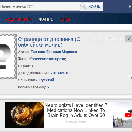
Р
АУДИОКНИГИ
ЖАНРЫ
БЛОГ
Страници от дневника (С
0
библейски молив)
Автор:
Тинчева-Еклесия Мариана
Жанр:
Классическая проза
;
Серия:
3
Дата добавления:
2013-09-10
Язык книги:
Русский
Кол-во страниц:
5