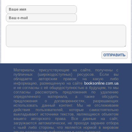
Материалы, присутствующие на сайте, получены с
публичных (широкодоступных) ресурсов. Если вы
обладаете авторским правом на какую либо
информацию, размещенную на сайте
booksonline.com.ua
и не согласны с её общедоступностью в будущем, то мы
согласны рассмотреть предложения по удалению
определенного материала, а также обсудить
предложения о договоренностях, разрешающих
использовать данный контент. Мы не отслеживаем
действия пользователей, которые самостоятельно
выкладывают источники текстов, являющиеся объектом
вашего авторского права. Все данные на сайт,
загружаются автоматически, не проходя заранее отбора
с чьей либо стороны, что является нормой в мировом
опыте размещения информации в сети интернет.