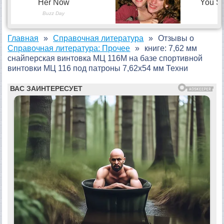
Главная
Справочная литература
Отзывы о
Справочная литература: Прочее
книге: 7,62 мм
снайперская винтовка МЦ 116М на базе спортивной
винтовки МЦ 116 под патроны 7,62х54 мм Техни