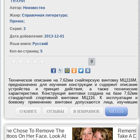
Техни
Автор:
Неизвестен
Жанр:
Справочная литература:
Прочее
;
Серия:
3
Дата добавления:
2013-12-01
Язык книги:
Русский
Кол-во страниц:
5
0
Техническое описание на 7,62мм снайперскую винтовку МЦ116М,
предназначено для изучения конструкции и содержит описание
устройства и принцип действия, а также технические
характеристики. Конструкция винтовки создана на базе 7,62мм
стандартной спортивной винтовки МЦ116. К эксплуатации и
боевому применению винтовки допускаются лица, изучившие
материальную часть и усвоившие приемы, правила стрельбы и
меры безопасности. Инструкция...
О КНИГЕ
ОТЗЫВЫ
В ИЗБРАННОЕ
ЧИТАТЬ