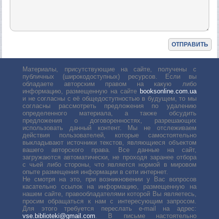
Материалы, присутствующие на сайте, получены с
публичных (широкодоступных) ресурсов. Если вы
обладаете авторским правом на какую либо
информацию, размещенную на сайте
booksonline.com.ua
и не согласны с её общедоступностью в будущем, то мы
согласны рассмотреть предложения по удалению
определенного материала, а также обсудить
предложения о договоренностях, разрешающих
использовать данный контент. Мы не отслеживаем
действия пользователей, которые самостоятельно
выкладывают источники текстов, являющиеся объектом
вашего авторского права. Все данные на сайт,
загружаются автоматически, не проходя заранее отбора
с чьей либо стороны, что является нормой в мировом
опыте размещения информации в сети интернет.
Не смотря на это, при возникновении у Вас вопросов
касательно ссылок на информацию, размещенную на
нашем сайте, правообладателями которой Вы являетесь,
просим обращаться к нам с интересующим запросом.
Для этого требуется переслать е-mail на адрес:
vse.biblioteki@gmail.com
. В письме настоятельно