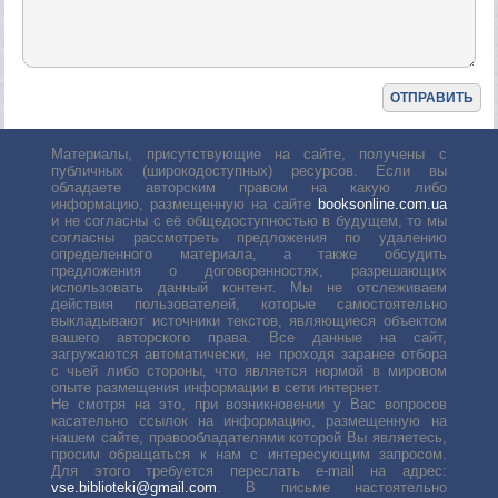
Материалы, присутствующие на сайте, получены с
публичных (широкодоступных) ресурсов. Если вы
обладаете авторским правом на какую либо
информацию, размещенную на сайте
booksonline.com.ua
и не согласны с её общедоступностью в будущем, то мы
согласны рассмотреть предложения по удалению
определенного материала, а также обсудить
предложения о договоренностях, разрешающих
использовать данный контент. Мы не отслеживаем
действия пользователей, которые самостоятельно
выкладывают источники текстов, являющиеся объектом
вашего авторского права. Все данные на сайт,
загружаются автоматически, не проходя заранее отбора
с чьей либо стороны, что является нормой в мировом
опыте размещения информации в сети интернет.
Не смотря на это, при возникновении у Вас вопросов
касательно ссылок на информацию, размещенную на
нашем сайте, правообладателями которой Вы являетесь,
просим обращаться к нам с интересующим запросом.
Для этого требуется переслать е-mail на адрес:
vse.biblioteki@gmail.com
. В письме настоятельно