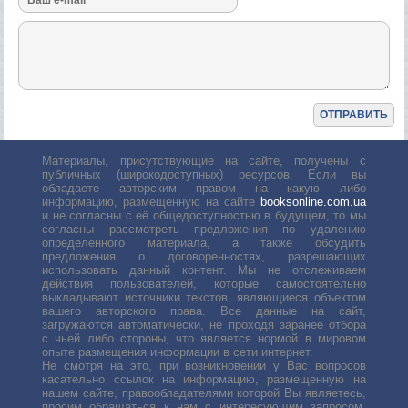
Материалы, присутствующие на сайте, получены с
публичных (широкодоступных) ресурсов. Если вы
обладаете авторским правом на какую либо
информацию, размещенную на сайте
booksonline.com.ua
и не согласны с её общедоступностью в будущем, то мы
согласны рассмотреть предложения по удалению
определенного материала, а также обсудить
предложения о договоренностях, разрешающих
использовать данный контент. Мы не отслеживаем
действия пользователей, которые самостоятельно
выкладывают источники текстов, являющиеся объектом
вашего авторского права. Все данные на сайт,
загружаются автоматически, не проходя заранее отбора
с чьей либо стороны, что является нормой в мировом
опыте размещения информации в сети интернет.
Не смотря на это, при возникновении у Вас вопросов
касательно ссылок на информацию, размещенную на
нашем сайте, правообладателями которой Вы являетесь,
просим обращаться к нам с интересующим запросом.