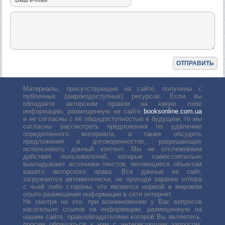
Материалы, присутствующие на сайте, получены с
публичных (широкодоступных) ресурсов. Если вы
обладаете авторским правом на какую либо
информацию, размещенную на сайте
booksonline.com.ua
и не согласны с её общедоступностью в будущем, то мы
согласны рассмотреть предложения по удалению
определенного материала, а также обсудить
предложения о договоренностях, разрешающих
использовать данный контент. Мы не отслеживаем
действия пользователей, которые самостоятельно
выкладывают источники текстов, являющиеся объектом
вашего авторского права. Все данные на сайт,
загружаются автоматически, не проходя заранее отбора
с чьей либо стороны, что является нормой в мировом
опыте размещения информации в сети интернет.
Не смотря на это, при возникновении у Вас вопросов
касательно ссылок на информацию, размещенную на
нашем сайте, правообладателями которой Вы являетесь,
просим обращаться к нам с интересующим запросом.