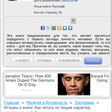
Дата добавления:
2013-12-04
Язык книги:
Русский
Кол-во страниц:
31
0
Эта книга предназначена для тех, кто желает научиться
определять с первого взгляда личность человека. Если вы
серьезно интересуетесь лицегаданием, или физиогномикой, то эта
книга – для вас.Прочитав ее, вы узнаете, какие бывают типы лиц,
что могут обозначать та или иная родинка, ямочка, веснушка,
расположенные в определенном месте. Бы узнаете, как зависят
черты лица от темперамента и характера человека и многое–
многое...
О КНИГЕ
ОТЗЫВЫ
В ИЗБРАННОЕ
ЧИТАТЬ
Главная
Религия и Духовность
Эзотерика
Отзывы о книге: Как читать по лицам характер,