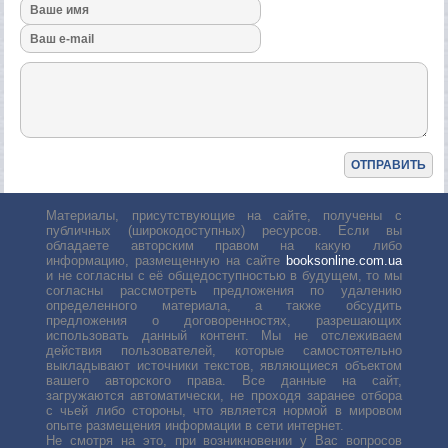
Материалы, присутствующие на сайте, получены с
публичных (широкодоступных) ресурсов. Если вы
обладаете авторским правом на какую либо
информацию, размещенную на сайте
booksonline.com.ua
и не согласны с её общедоступностью в будущем, то мы
согласны рассмотреть предложения по удалению
определенного материала, а также обсудить
предложения о договоренностях, разрешающих
использовать данный контент. Мы не отслеживаем
действия пользователей, которые самостоятельно
выкладывают источники текстов, являющиеся объектом
вашего авторского права. Все данные на сайт,
загружаются автоматически, не проходя заранее отбора
с чьей либо стороны, что является нормой в мировом
опыте размещения информации в сети интернет.
Не смотря на это, при возникновении у Вас вопросов