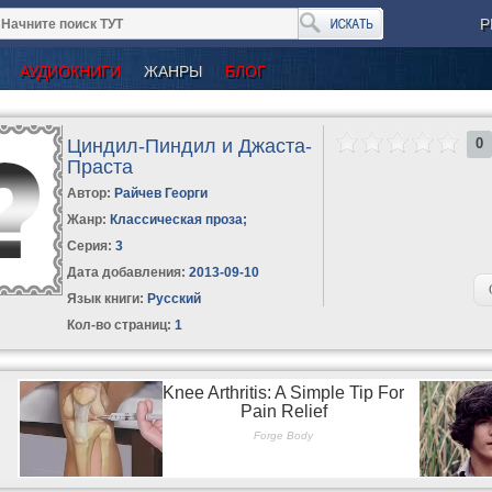
Р
АУДИОКНИГИ
ЖАНРЫ
БЛОГ
Циндил-Пиндил и Джаста-
0
Праста
Автор:
Райчев Георги
Жанр:
Классическая проза
;
Серия:
3
Дата добавления:
2013-09-10
Язык книги:
Русский
Кол-во страниц:
1